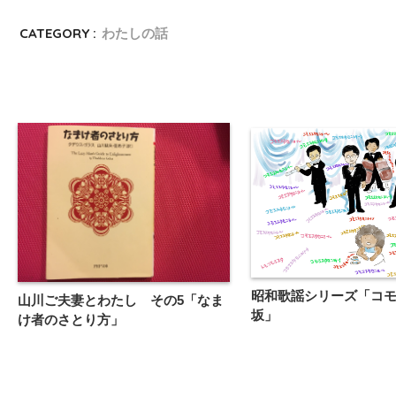
CATEGORY :
わたしの話
昭和歌謡シリーズ「コ
山川ご夫妻とわたし その5「なま
坂」
け者のさとり方」