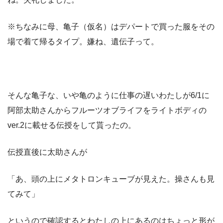
※ちなみに母、亀子（仮名）はデパートで買った服をその
場で着て帰るタイプ。嫌ね、遺伝子って。
そんな亀子な、いや亀のように仕事の遅いわたしが6/1に
阿部太助さんからフルーツオブライフをライトボディの
ver.2に載せる伝授をして貰ったの。
伝授直後に太助さんが
「あ、頭の上にメタトロンキューブが見えた。操さんも見
てみて」
というので確認するとわたしの上にあるのはちょっと形が