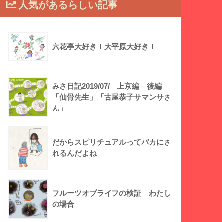
人気があるらしい記事
六花亭大好き！大平原大好き！
みさ日記2019/07/ 上京編 後編
「仙骨先生」「古屋恭子サマンサさ
ん」
だからスピリチュアルってバカにさ
れるんだよね
フルーツオブライフの検証 わたし
の場合