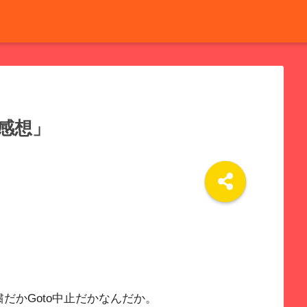
感想」
だかGoto中止だかなんだか。