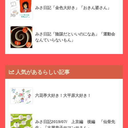
みさ日記「金色大好き」「おきん婆さん」
みさ日記「陰謀だといいのになあ」「運動会
なんていらないもん」
人気があるらしい記事
六花亭大好き！大平原大好き！
みさ日記2019/07/ 上京編 後編 「仙骨先
生」「古屋恭子サマンサさん」