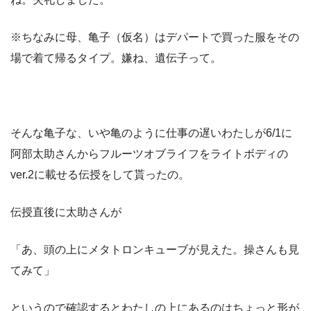
※ちなみに母、亀子（仮名）はデパートで買った服をその
場で着て帰るタイプ。嫌ね、遺伝子って。
そんな亀子な、いや亀のように仕事の遅いわたしが6/1に
阿部太助さんからフルーツオブライフをライトボディの
ver.2に載せる伝授をして貰ったの。
伝授直後に太助さんが
「あ、頭の上にメタトロンキューブが見えた。操さんも見
てみて」
というので確認するとわたしの上にあるのはちょっと形が