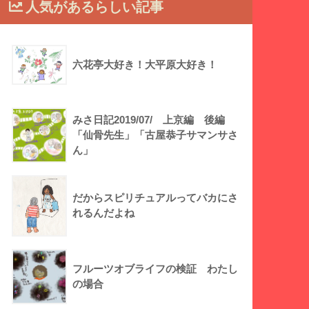
人気があるらしい記事
六花亭大好き！大平原大好き！
みさ日記2019/07/ 上京編 後編
「仙骨先生」「古屋恭子サマンサさ
ん」
だからスピリチュアルってバカにさ
れるんだよね
フルーツオブライフの検証 わたし
の場合