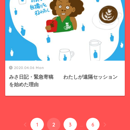
2020.04.06 Mon
みさ日記・緊急寄稿 わたしが遠隔セッション
を始めた理由
1
2
3
…
6